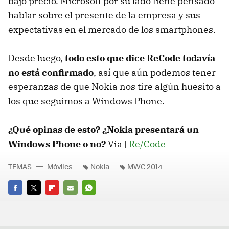
bajo precio. Microsoft por su lado tiene pensado
hablar sobre el presente de la empresa y sus
expectativas en el mercado de los smartphones.
Desde luego,
todo esto que dice ReCode todavía
no está confirmado
, así que aún podemos tener
esperanzas de que Nokia nos tire algún huesito a
los que seguimos a Windows Phone.
¿Qué opinas de esto? ¿Nokia presentará un
Windows Phone o no?
Via |
Re/Code
TEMAS
Móviles
Nokia
MWC 2014
FACEBOOK
TWITTER
FLIPBOARD
E-
WHATSAPP
MAIL