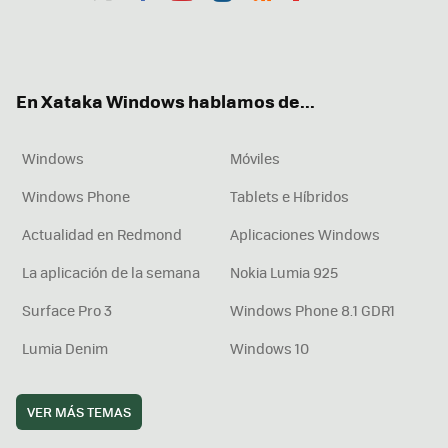
Twit
Fac
You
Inst
RSS
Flip
ter
ebo
tub
agr
boa
ok
e
am
rd
En Xataka Windows hablamos de...
Windows
Móviles
Windows Phone
Tablets e Híbridos
Actualidad en Redmond
Aplicaciones Windows
La aplicación de la semana
Nokia Lumia 925
Surface Pro 3
Windows Phone 8.1 GDR1
Lumia Denim
Windows 10
VER MÁS TEMAS