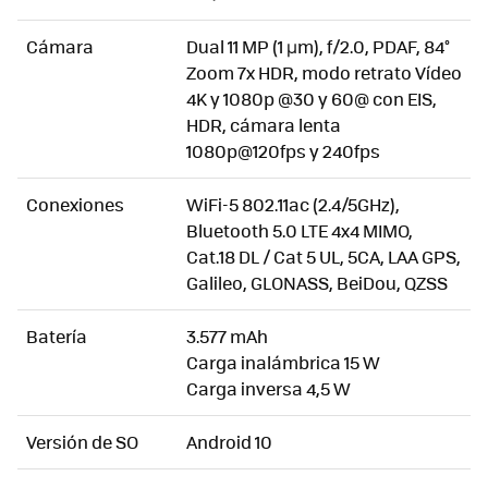
Cámara
Dual 11 MP (1 µm), f/2.0, PDAF, 84°
Zoom 7x HDR, modo retrato Vídeo
4K y 1080p @30 y 60@ con EIS,
HDR, cámara lenta
1080p@120fps y 240fps
Conexiones
WiFi-5 802.11ac (2.4/5GHz),
Bluetooth 5.0 LTE 4x4 MIMO,
Cat.18 DL / Cat 5 UL, 5CA, LAA GPS,
Galileo, GLONASS, BeiDou, QZSS
Batería
3.577 mAh
Carga inalámbrica 15 W
Carga inversa 4,5 W
Versión de SO
Android 10