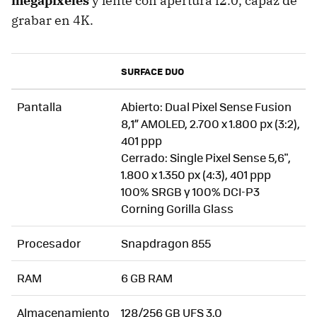
megapíxeles
y lente con apertura f2.0, capaz de
grabar en 4K.
SURFACE DUO
Pantalla
Abierto: Dual Pixel Sense Fusion
8,1” AMOLED, 2.700 x 1.800 px (3:2),
401 ppp
Cerrado: Single Pixel Sense 5,6",
1.800 x 1.350 px (4:3), 401 ppp
100% SRGB y 100% DCI-P3
Corning Gorilla Glass
Procesador
Snapdragon 855
RAM
6 GB RAM
Almacenamiento
128/256 GB UFS 3.0