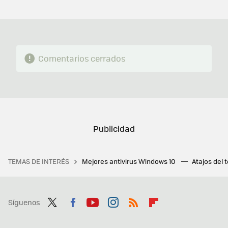
MAIL
Comentarios cerrados
TEMAS DE INTERÉS
Mejores antivirus Windows 10
Atajos del 
Síguenos
Twit
Fac
You
Inst
RSS
Flip