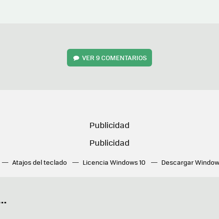
VER
9 COMENTARIOS
Atajos del teclado
Licencia Windows 10
Descargar Window
ué tarjeta gráfica tengo
Fórmulas Excel
DirectX
Fondos W
OneDrive
Nuevos Surface
..