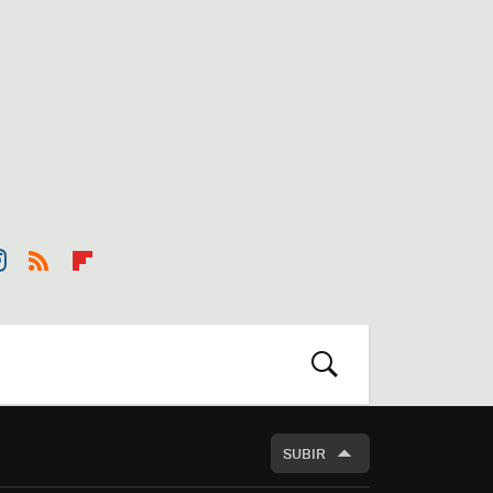
st
RSS
Flip
r
boa
m
rd
BUSCAR
SUBIR