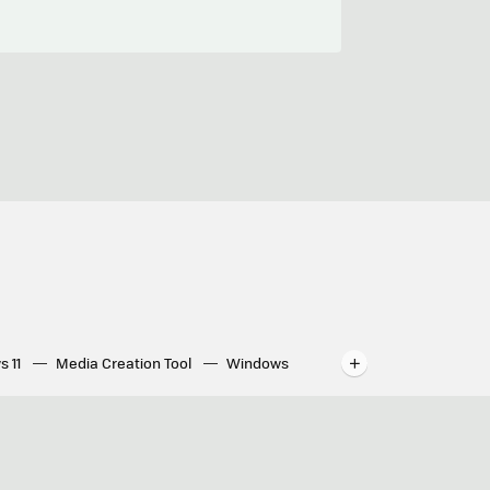
s 11
Media Creation Tool
Windows
indows
WhatsApp para ordenador