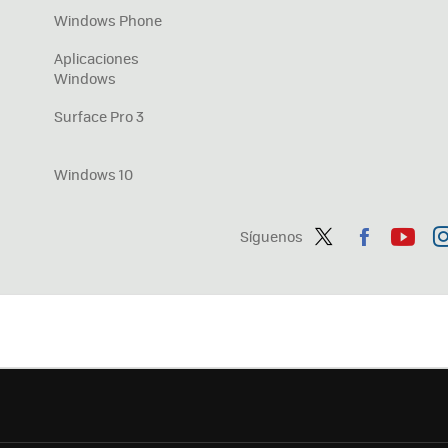
Windows Phone
Aplicaciones
Windows
Surface Pro 3
Windows 10
Síguenos
Twit
Fac
You
In
ter
ebo
tub
ag
ok
e
a