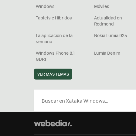
Windows
Móviles
Tablets e Híbridos
Actualidad en
Redmond
La aplicación de la
Nokia Lumia 925
semana
Windows Phone 8.1
Lumia Denim
GDR1
VER MÁS TEMAS