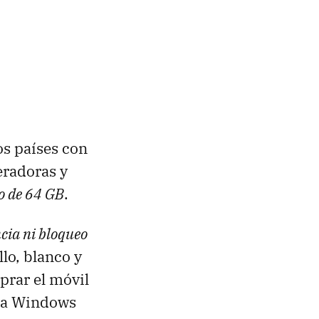
os países con
eradoras y
lo de 64 GB
.
cia ni bloqueo
llo, blanco y
prar el móvil
s a Windows