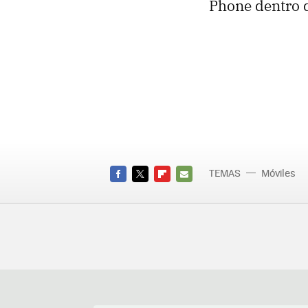
Phone dentro d
TEMAS
Móviles
FACEBOOK
TWITTER
FLIPBOARD
E-
MAIL