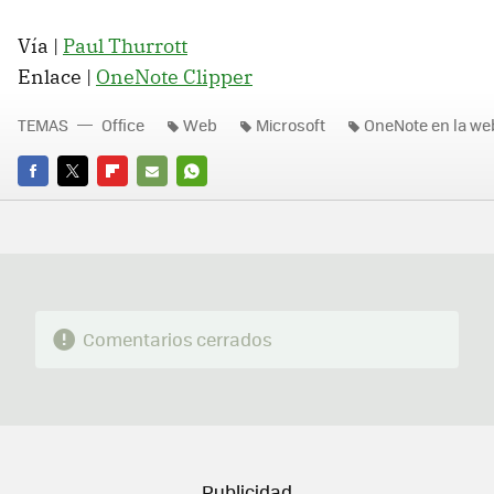
Vía |
Paul Thurrott
Enlace |
OneNote Clipper
TEMAS
Office
Web
Microsoft
OneNote en la we
FACEBOOK
TWITTER
FLIPBOARD
E-
WHATSAPP
MAIL
Comentarios cerrados