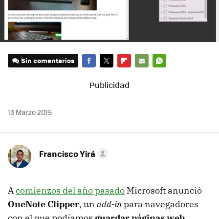
Sin comentarios
FACEBOOK
TWITTER
FLIPBOARD
E-
WHATSAPP
MAIL
13 Marzo 2015
Francisco Yirá
A
comienzos del año pasado
Microsoft anunció
OneNote Clipper
, un
add-in
para navegadores
con el que podíamos
guardar páginas web