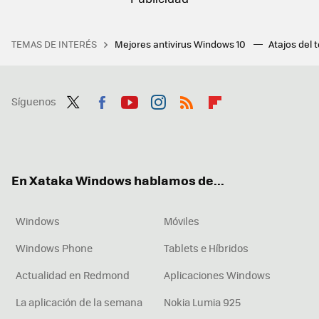
TEMAS DE INTERÉS
Mejores antivirus Windows 10
Atajos del 
Síguenos
Twit
Fac
You
Inst
RSS
Flip
ter
ebo
tub
agr
boa
ok
e
am
rd
En Xataka Windows hablamos de...
Windows
Móviles
Windows Phone
Tablets e Híbridos
Actualidad en Redmond
Aplicaciones Windows
La aplicación de la semana
Nokia Lumia 925