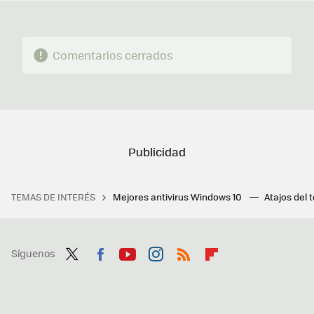
Comentarios cerrados
TEMAS DE INTERÉS
Mejores antivirus Windows 10
Atajos del 
Síguenos
Twit
Fac
You
Inst
RSS
Flip
ter
ebo
tub
agr
boa