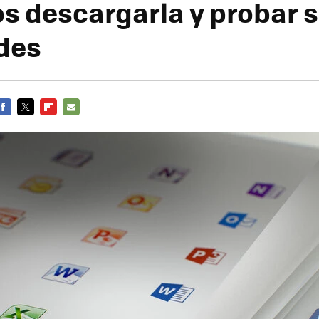
 descargarla y probar 
des
FACEBOOK
TWITTER
FLIPBOARD
E-
MAIL