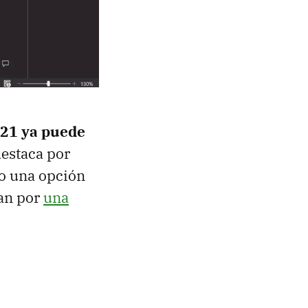
021 ya puede
destaca por
do una opción
an por
una