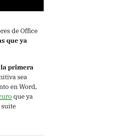
res de Office
as que ya
 la primera
nitiva sea
ento en Word,
curo
que ya
 suite