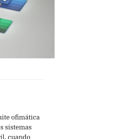
uite ofimática
os sistemas
il, cuando