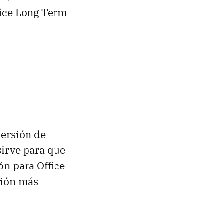
fice Long Term
ersión de
sirve para que
n para Office
sión más