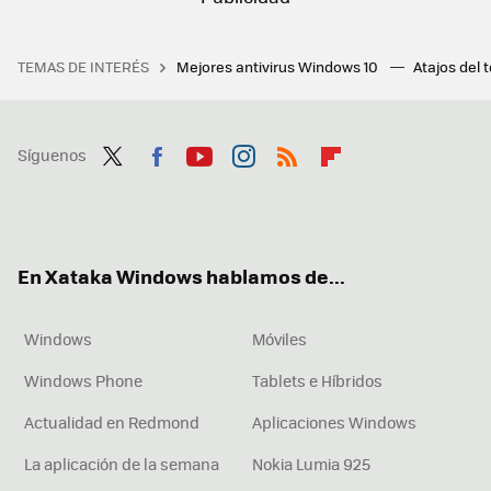
TEMAS DE INTERÉS
Mejores antivirus Windows 10
Atajos del 
Síguenos
Twit
Fac
You
Inst
RSS
Flip
ter
ebo
tub
agr
boa
ok
e
am
rd
En Xataka Windows hablamos de...
Windows
Móviles
Windows Phone
Tablets e Híbridos
Actualidad en Redmond
Aplicaciones Windows
La aplicación de la semana
Nokia Lumia 925