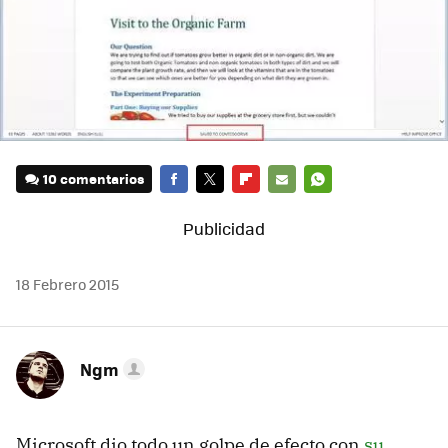
10 comentarios
FACEBOOK
TWITTER
FLIPBOARD
E-
WHATSAPP
MAIL
18 Febrero 2015
Ngm
Microsoft dio todo un golpe de efecto con
su