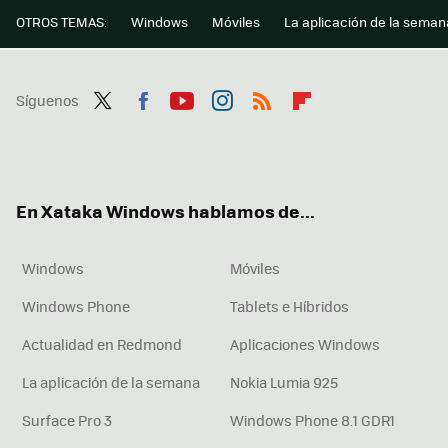
OTROS TEMAS:
Windows
Móviles
La aplicación de la seman
Síguenos
Twit
Fac
You
Inst
RSS
Flip
ter
ebo
tub
agr
boa
ok
e
am
rd
En Xataka Windows hablamos de...
Windows
Móviles
Windows Phone
Tablets e Híbridos
Actualidad en Redmond
Aplicaciones Windows
La aplicación de la semana
Nokia Lumia 925
Surface Pro 3
Windows Phone 8.1 GDR1