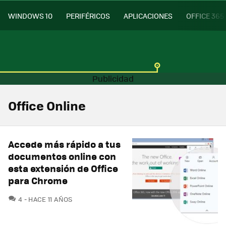
WINDOWS 10
PERIFÉRICOS
APLICACIONES
OFFICE 365
Office Online
Accede más rápido a tus
documentos online con
esta extensión de Office
para Chrome
COMENTARIOS
4
HACE 11 AÑOS