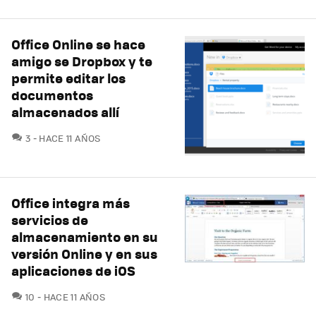
Office Online se hace
amigo se Dropbox y te
permite editar los
documentos
almacenados allí
COMENTARIOS
3
HACE 11 AÑOS
Office integra más
servicios de
almacenamiento en su
versión Online y en sus
aplicaciones de iOS
COMENTARIOS
10
HACE 11 AÑOS