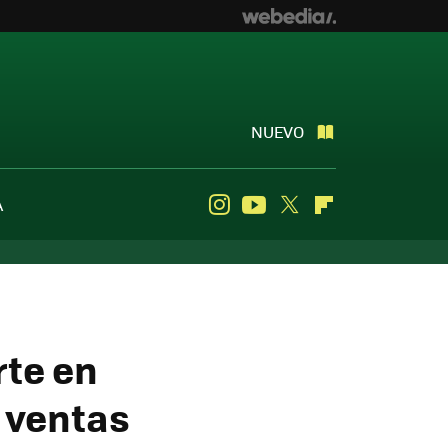
NUEVO
A
Instagram
Youtube
Twitter
Flipboard
rte en
 ventas