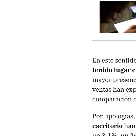
En este sentid
tenido lugar 
mayor presenci
ventas han exp
comparación c
Por tipologías,
escritorio
han 
un 3,1%, un 2