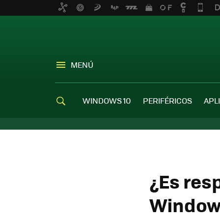
MENÚ
WINDOWS 10
PERIFÉRICOS
APL
¿Es res
Windows