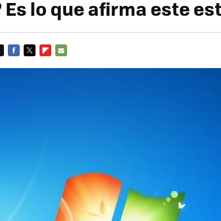
 Es lo que afirma este es
FACEBOOK
TWITTER
FLIPBOARD
E-
MAIL