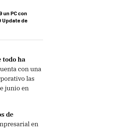
19 un PC con
9 Update de
 todo ha
cuenta con una
porativo las
e junio en
os de
mpresarial en