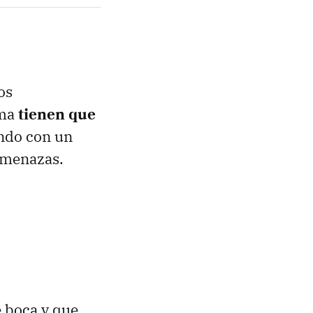
os
ema
tienen que
ando con un
 amenazas.
 boca y que