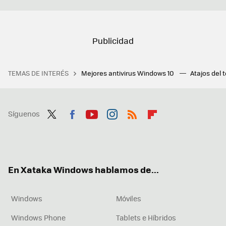
TEMAS DE INTERÉS
Mejores antivirus Windows 10
Atajos del 
Síguenos
Twit
Fac
You
Inst
RSS
Flip
ter
ebo
tub
agr
boa
ok
e
am
rd
En Xataka Windows hablamos de...
Windows
Móviles
Windows Phone
Tablets e Híbridos