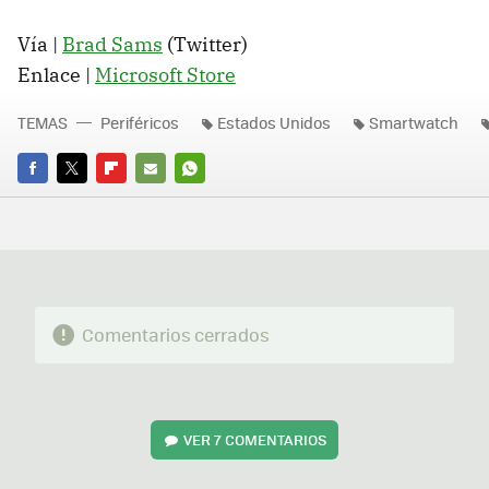
Vía |
Brad Sams
(Twitter)
Enlace |
Microsoft Store
TEMAS
Periféricos
Estados Unidos
Smartwatch
FACEBOOK
TWITTER
FLIPBOARD
E-
WHATSAPP
MAIL
Comentarios cerrados
VER
7 COMENTARIOS