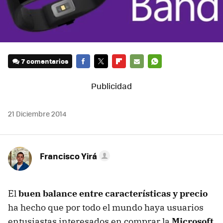
7 comentarios
FACEBOOK
TWITTER
FLIPBOARD
E-
WHATSAPP
MAIL
21 Diciembre 2014
Francisco Yirá
El
buen balance entre características y precio
ha hecho que por todo el mundo haya usuarios
entusiastas interesados en comprar la
Microsoft