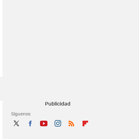
Síguenos
Twit
Fac
You
Inst
RSS
Flip