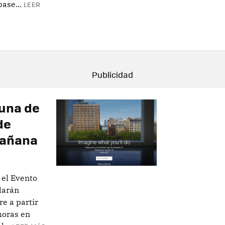
ase...
LEER
 una de
de
mañana
 el Evento
darán
e a partir
horas en