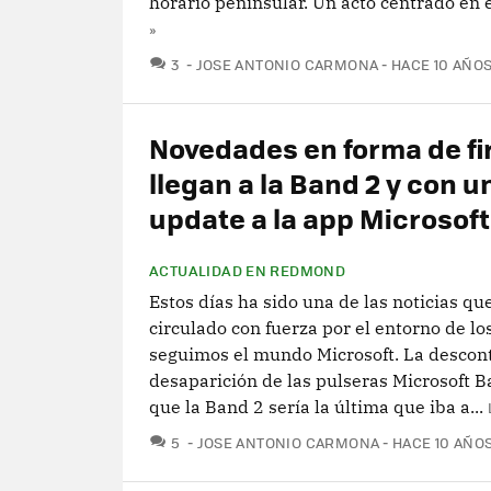
horario peninsular. Un acto centrado en el
»
COMENTARIOS
3
JOSE ANTONIO CARMONA
HACE 10 AÑO
Novedades en forma de f
llegan a la Band 2 y con 
update a la app Microsof
ACTUALIDAD EN REDMOND
Estos días ha sido una de las noticias qu
circulado con fuerza por el entorno de lo
seguimos el mundo Microsoft. La descon
desaparición de las pulseras Microsoft B
que la Band 2 sería la última que iba a...
COMENTARIOS
5
JOSE ANTONIO CARMONA
HACE 10 AÑO