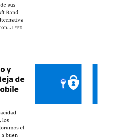
 de sus
oft Band
lternativa
on...
LEER
o y
deja de
obile
vacidad
 los
loramos el
r a buen