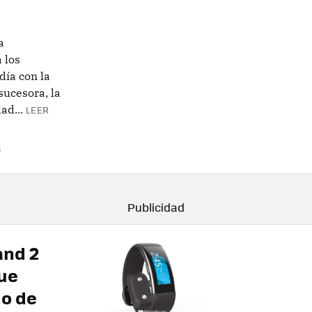
a
 los
día con la
sucesora, la
ad...
LEER
S
and 2
ue
do de