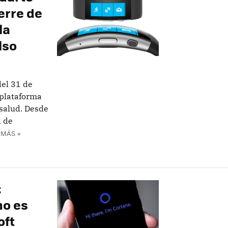
erre de
la
lso
del 31 de
 plataforma
 salud. Desde
l de
 MÁS »
:
no es
oft