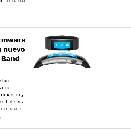
...
LEER MÁS
S
irmware
un nuevo
t Band
e han
s que
tinuación y
and, de las
LEER MÁS »
S