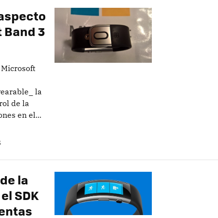
 aspecto
t Band 3
Microsoft
earable_ la
ol de la
nes en el...
S
 de la
 el SDK
ventas