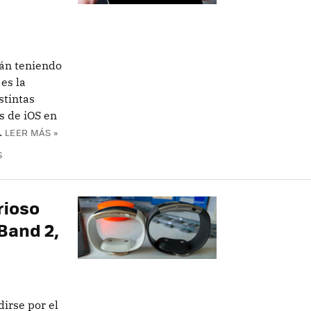
tán teniendo
es la
stintas
s de iOS en
.
LEER MÁS »
S
rioso
 Band 2,
irse por el