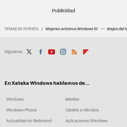
TEMAS DE INTERÉS
Mejores antivirus Windows 10
Atajos del 
Síguenos
Twit
Fac
You
Inst
RSS
Flip
ter
ebo
tub
agr
boa
ok
e
am
rd
En Xataka Windows hablamos de...
Windows
Móviles
Windows Phone
Tablets e Híbridos
Actualidad en Redmond
Aplicaciones Windows