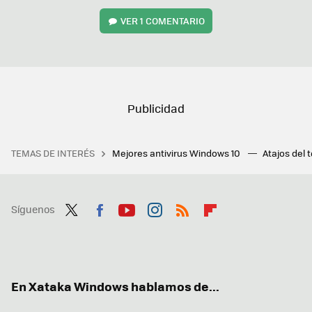
VER
1 COMENTARIO
TEMAS DE INTERÉS
Mejores antivirus Windows 10
Atajos del 
Síguenos
Twit
Fac
You
Inst
RSS
Flip
ter
ebo
tub
agr
boa
ok
e
am
rd
En Xataka Windows hablamos de...