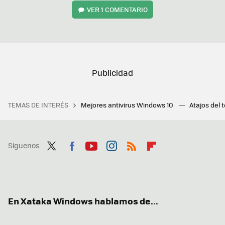
VER
1 COMENTARIO
TEMAS DE INTERÉS
Mejores antivirus Windows 10
Atajos del 
Síguenos
Twit
Fac
You
Inst
RSS
Flip
ter
ebo
tub
agr
boa
ok
e
am
rd
En Xataka Windows hablamos de...