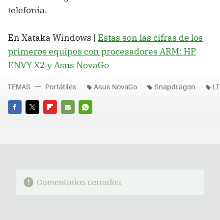
telefonía.
En Xataka Windows |
Estas son las cifras de los
primeros equipos con procesadores ARM: HP
ENVY X2 y Asus NovaGo
TEMAS
Portátiles
Asus NovaGo
Snapdragon
LT
FACEBOOK
TWITTER
FLIPBOARD
E-
WHATSAPP
MAIL
Comentarios cerrados