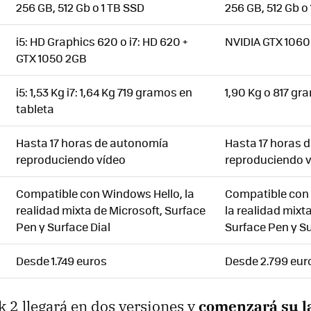
256 GB, 512 Gb o 1 TB SSD
256 GB, 512 Gb o
i5: HD Graphics 620 o i7: HD 620 +
NVIDIA GTX 106
GTX 1050 2GB
i5: 1,53 Kg i7: 1,64 Kg 719 gramos en
1,90 Kg o 817 gr
tableta
Hasta 17 horas de autonomía
Hasta 17 horas 
reproduciendo vídeo
reproduciendo 
Compatible con Windows Hello, la
Compatible con
realidad mixta de Microsoft, Surface
la realidad mixt
Pen y Surface Dial
Surface Pen y Su
Desde 1.749 euros
Desde 2.799 eur
k 2 llegará en dos versiones y
comenzará su l