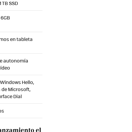
 1 TB SSD
0 6GB
amos en tableta
de autonomía
vídeo
 Windows Hello,
a de Microsoft,
rface Dial
os
anzamiento el