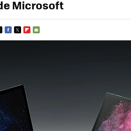
de Microsoft
FACEBOOK
TWITTER
FLIPBOARD
E-
MAIL