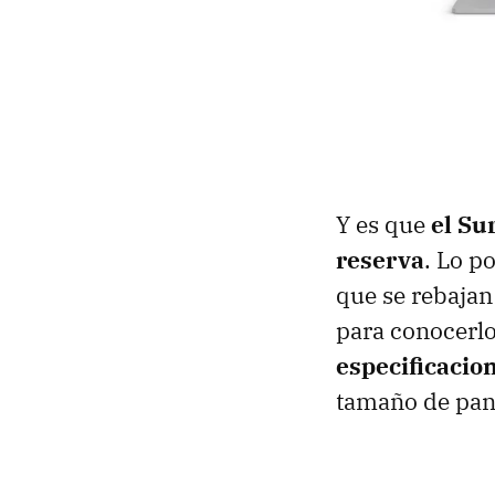
Y es que
el Su
reserva
. Lo p
que se rebajan
para conocerl
especificacio
tamaño de pan