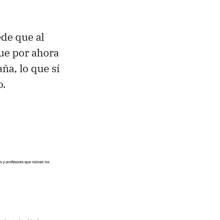
de que al
que por ahora
ña, lo que sí
o.