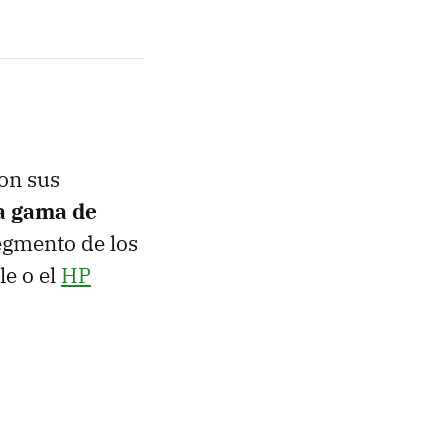
on sus
ta gama de
egmento de los
le o el
HP