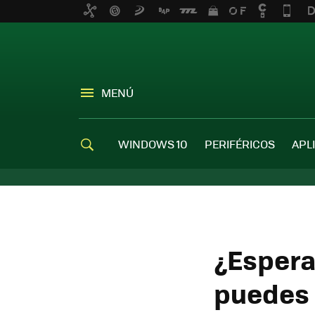
MENÚ
WINDOWS 10
PERIFÉRICOS
APL
¿Espera
puedes 