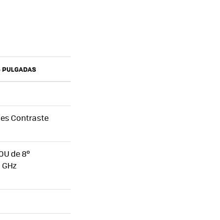
5 PULGADAS
les Contraste
50U de 8º
2 GHz