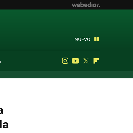
NUEVO
A
Instagram
Youtube
Twitter
Flipboard
a
la