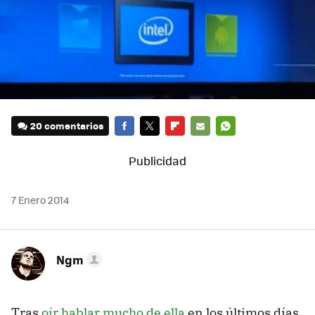
20 comentarios
FACEBOOK
TWITTER
FLIPBOARD
E-
WHATSAPP
MAIL
7 Enero 2014
Ngm
Tras
oír hablar mucho de ella
en los últimos días,