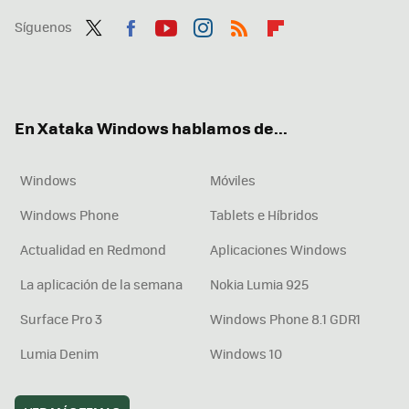
Síguenos
Twit
Fac
You
Inst
RSS
Flip
ter
ebo
tub
agr
boa
ok
e
am
rd
En Xataka Windows hablamos de...
Windows
Móviles
Windows Phone
Tablets e Híbridos
Actualidad en Redmond
Aplicaciones Windows
La aplicación de la semana
Nokia Lumia 925
Surface Pro 3
Windows Phone 8.1 GDR1
Lumia Denim
Windows 10