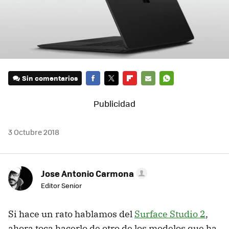
Sin comentarios
FACEBOOK
TWITTER
FLIPBOARD
E-
WHATSAPP
MAIL
3 Octubre 2018
Jose Antonio Carmona
Editor Senior
Si hace un rato hablamos del
Surface Studio 2
,
ahora toca hacerlo de otro de los modelos que ha