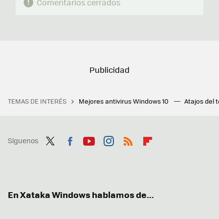
Comentarios cerrados
TEMAS DE INTERÉS
Mejores antivirus Windows 10
Atajos del 
Síguenos
Twit
Fac
You
Inst
RSS
Flip
ter
ebo
tub
agr
boa
ok
e
am
rd
En Xataka Windows hablamos de...