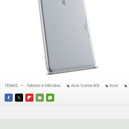
TEMAS
Tablets e Híbridos
Acer Iconia W3
Acer
FACEBOOK
TWITTER
FLIPBOARD
E-
WHATSAPP
MAIL