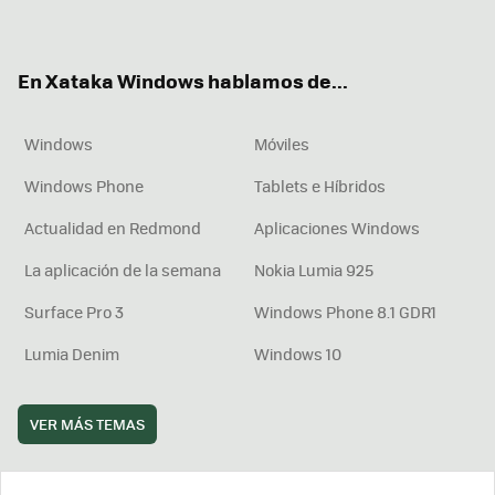
ter
ebo
tub
agr
boa
ok
e
am
rd
En Xataka Windows hablamos de...
Windows
Móviles
Windows Phone
Tablets e Híbridos
Actualidad en Redmond
Aplicaciones Windows
La aplicación de la semana
Nokia Lumia 925
Surface Pro 3
Windows Phone 8.1 GDR1
Lumia Denim
Windows 10
VER MÁS TEMAS