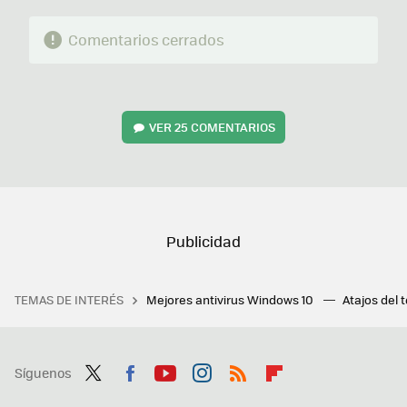
Comentarios cerrados
VER
25 COMENTARIOS
TEMAS DE INTERÉS
Mejores antivirus Windows 10
Atajos del 
Síguenos
Twit
Fac
You
Inst
RSS
Flip