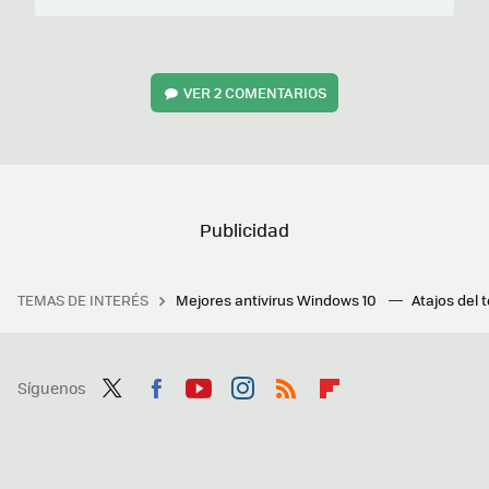
VER
2 COMENTARIOS
TEMAS DE INTERÉS
Mejores antivirus Windows 10
Atajos del 
Síguenos
Twit
Fac
You
Inst
RSS
Flip
ter
ebo
tub
agr
boa