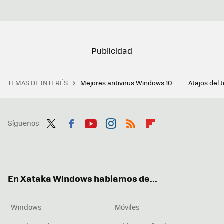
TEMAS DE INTERÉS
Mejores antivirus Windows 10
Atajos del 
Síguenos
Twit
Fac
You
Inst
RSS
Flip
ter
ebo
tub
agr
boa
ok
e
am
rd
En Xataka Windows hablamos de...
Windows
Móviles