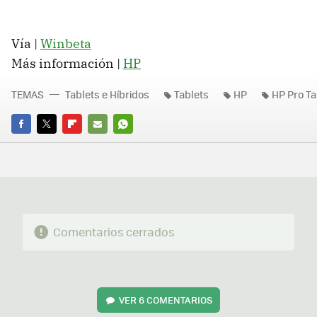
Vía |
Winbeta
Más información |
HP
TEMAS
Tablets e Híbridos
Tablets
HP
HP Pro Ta
FACEBOOK
TWITTER
FLIPBOARD
E-
WHATSAPP
MAIL
Comentarios cerrados
VER
6 COMENTARIOS