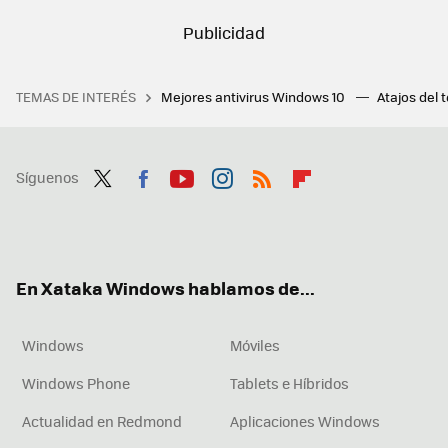
TEMAS DE INTERÉS
Mejores antivirus Windows 10
Atajos del 
Síguenos
Twit
Fac
You
Inst
RSS
Flip
ter
ebo
tub
agr
boa
ok
e
am
rd
En Xataka Windows hablamos de...
Windows
Móviles
Windows Phone
Tablets e Híbridos
Actualidad en Redmond
Aplicaciones Windows