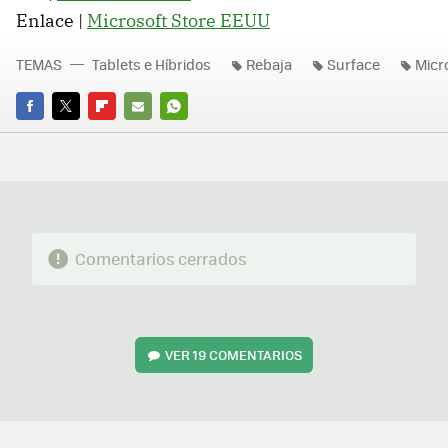
Enlace |
Microsoft Store EEUU
TEMAS
Tablets e Híbridos
Rebaja
Surface
Micr
FACEBOOK
TWITTER
FLIPBOARD
E-
WHATSAPP
MAIL
Comentarios cerrados
VER
19 COMENTARIOS