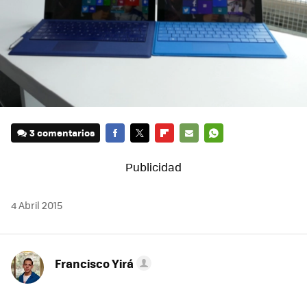
3 comentarios
FACEBOOK
TWITTER
FLIPBOARD
E-
WHATSAPP
MAIL
4 Abril 2015
Francisco Yirá