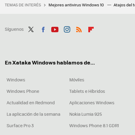
TEMAS DE INTERÉS
Mejores antivirus Windows 10
Atajos del 
Síguenos
Twit
Fac
You
Inst
RSS
Flip
ter
ebo
tub
agr
boa
ok
e
am
rd
En Xataka Windows hablamos de...
Windows
Móviles
Windows Phone
Tablets e Híbridos
Actualidad en Redmond
Aplicaciones Windows
La aplicación de la semana
Nokia Lumia 925
Surface Pro 3
Windows Phone 8.1 GDR1