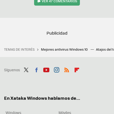
VER
47 COMENTARIOS
TEMAS DE INTERÉS
Mejores antivirus Windows 10
Atajos del 
Síguenos
Twit
Fac
You
Inst
RSS
Flip
ter
ebo
tub
agr
boa
ok
e
am
rd
En Xataka Windows hablamos de...
Windows
Móviles