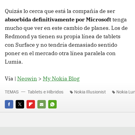
Quizás lo cerca que está la compañía de ser
absorbida definitivamente por Microsoft
tenga
mucho que ver en este cambio de planes. Los de
Redmond ya tienen su propia línea de tablets
con Surface y no tendría demasiado sentido
poner en el mercado otra línea paralela con
Lumia.
Vía |
Neowin
>
My Nokia Blog
TEMAS
Tablets e Híbridos
Nokia Illusionist
Nokia Lu
FACEBOOK
TWITTER
FLIPBOARD
E-
WHATSAPP
MAIL