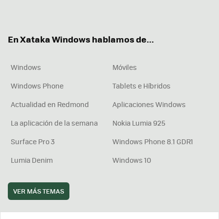
ter
ebo
tub
agr
boa
ok
e
am
rd
En Xataka Windows hablamos de...
Windows
Móviles
Windows Phone
Tablets e Híbridos
Actualidad en Redmond
Aplicaciones Windows
La aplicación de la semana
Nokia Lumia 925
Surface Pro 3
Windows Phone 8.1 GDR1
Lumia Denim
Windows 10
VER MÁS TEMAS