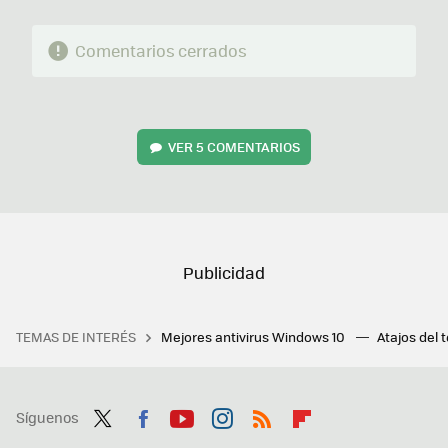
Comentarios cerrados
VER
5 COMENTARIOS
TEMAS DE INTERÉS
Mejores antivirus Windows 10
Atajos del 
Síguenos
Twit
Fac
You
Inst
RSS
Flip