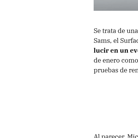
Se trata de un
Sams, el Surfa
lucir en un e
de enero como
pruebas de re
Al parecer, Mi