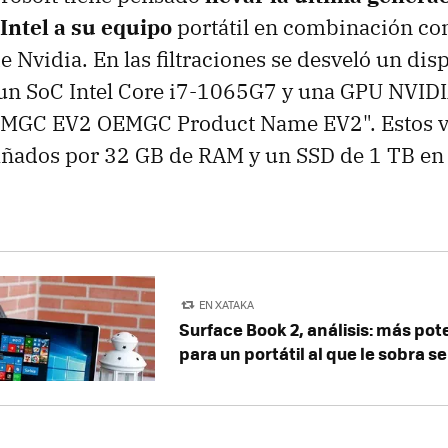
Intel a su equipo
portátil en combinación con
 Nvidia. En las filtraciones se desveló un dis
un SoC Intel Core i7-1065G7 y una GPU NVID
OEMGC EV2 OEMGC Product Name EV2". Estos v
ñados por 32 GB de RAM y un SSD de 1 TB en
EN XATAKA
Surface Book 2, análisis: más pot
para un portátil al que le sobra s