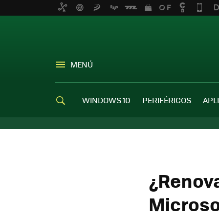
MENÚ
WINDOWS 10
PERIFÉRICOS
APL
¿Renova
Microsof