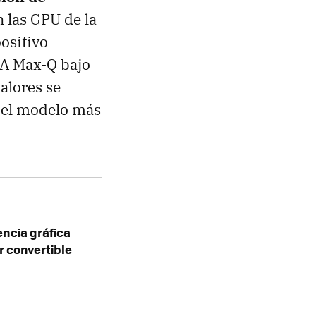
 las GPU de la
positivo
IA Max-Q bajo
alores se
 el modelo más
encia gráfica
er convertible