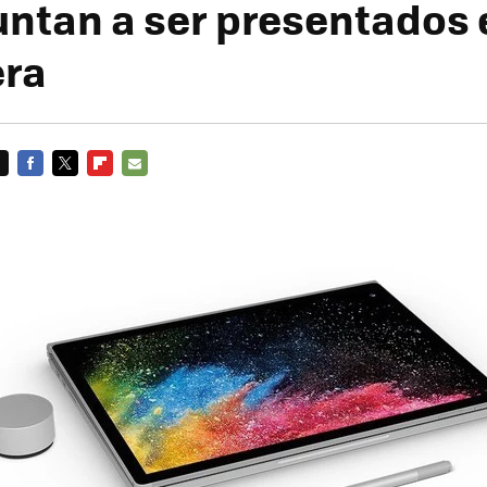
untan a ser presentados 
era
FACEBOOK
TWITTER
FLIPBOARD
E-
MAIL