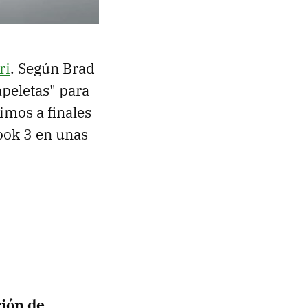
ri
. Según Brad
apeletas" para
vimos a finales
ook 3 en unas
ción de