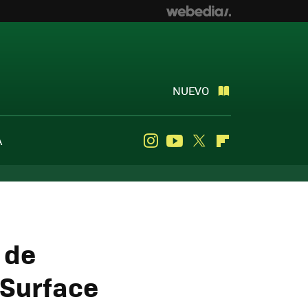
NUEVO
A
Instagram
Youtube
Twitter
Flipboard
 de
 Surface