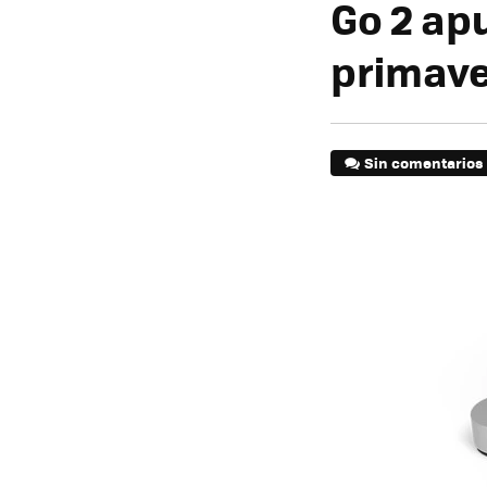
Go 2 ap
primav
Sin comentarios