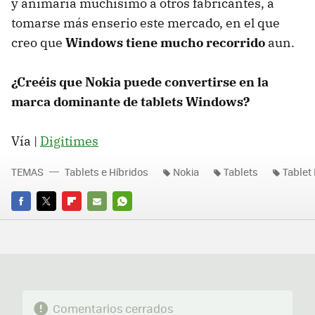
y animaría muchísimo a otros fabricantes, a
tomarse más enserio este mercado, en el que
creo que
Windows tiene mucho recorrido
aun.
¿Creéis que Nokia puede convertirse en la
marca dominante de tablets Windows?
Vía |
Digitimes
TEMAS
Tablets e Híbridos
Nokia
Tablets
Tablet
FACEBOOK
TWITTER
FLIPBOARD
E-
WHATSAPP
MAIL
Comentarios cerrados