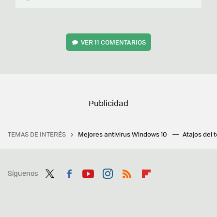
VER
11 COMENTARIOS
TEMAS DE INTERÉS
Mejores antivirus Windows 10
Atajos del 
Síguenos
Twit
Fac
You
Inst
RSS
Flip
ter
ebo
tub
agr
boa