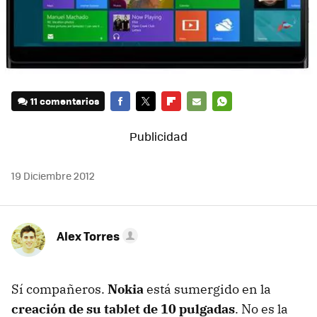
11 comentarios
FACEBOOK
TWITTER
FLIPBOARD
E-
WHATSAPP
MAIL
19 Diciembre 2012
Alex Torres
Sí compañeros.
Nokia
está sumergido en la
creación de su tablet de 10 pulgadas
. No es la