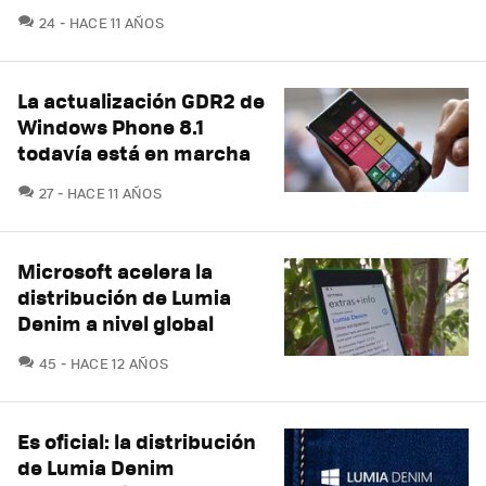
COMENTARIOS
24
HACE 11 AÑOS
La actualización GDR2 de
Windows Phone 8.1
todavía está en marcha
COMENTARIOS
27
HACE 11 AÑOS
Microsoft acelera la
distribución de Lumia
Denim a nivel global
COMENTARIOS
45
HACE 12 AÑOS
Es oficial: la distribución
de Lumia Denim