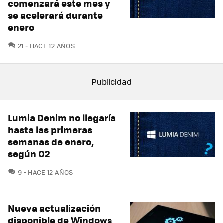
comenzará este mes y
se acelerará durante
enero
COMENTARIOS
21
HACE 12 AÑOS
Lumia Denim no llegaría
hasta las primeras
semanas de enero,
según O2
COMENTARIOS
9
HACE 12 AÑOS
Nueva actualización
disponible de Windows