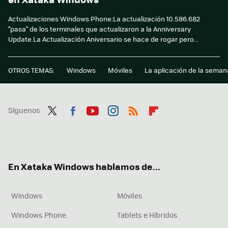
Actualizaciones Windows Phone:La actualización 10.586.682
"pasa" de los terminales que actualizaron a la Anniversary
Update.La Actualización Aniversario se hace de rogar pero...
OTROS TEMAS:
Windows
Móviles
La aplicación de la seman
Síguenos
Twit
Fac
You
Inst
RSS
Flip
ter
ebo
tub
agr
boa
ok
e
am
rd
En Xataka Windows hablamos de...
Windows
Móviles
Windows Phone
Tablets e Híbridos