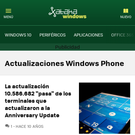
MENÚ
NUEVO
WINDOWS 10
PERIFÉRICOS
APLICACIONES
OFFICE 365
Actualizaciones Windows Phone
La actualización
10.586.682 "pasa" de los
terminales que
actualizaron a la
Anniversary Update
COMENTARIOS
1
HACE 10 AÑOS