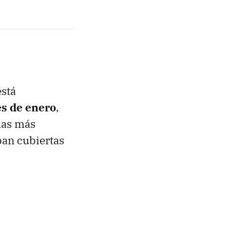
está
es de enero
,
has más
ban cubiertas