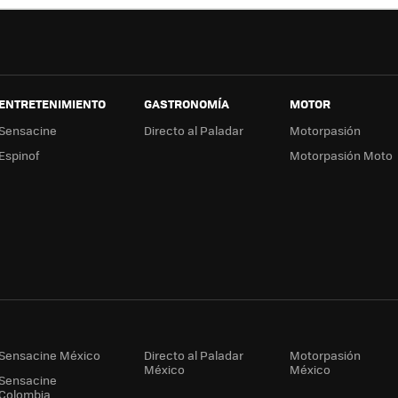
ENTRETENIMIENTO
GASTRONOMÍA
MOTOR
Sensacine
Directo al Paladar
Motorpasión
Espinof
Motorpasión Moto
Sensacine México
Directo al Paladar
Motorpasión
México
México
Sensacine
Colombia