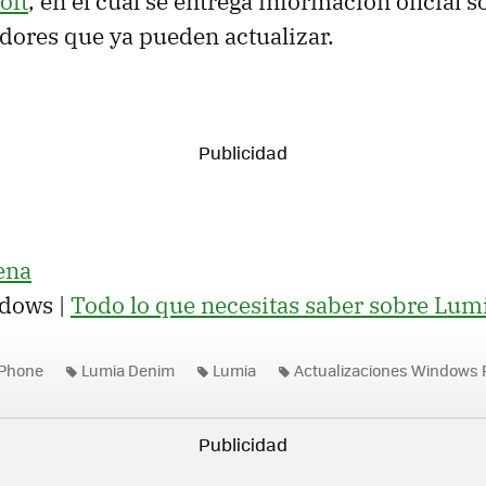
oft
, en el cual se entrega información oficial s
ores que ya pueden actualizar.
ena
dows |
Todo lo que necesitas saber sobre Lu
Phone
Lumia Denim
Lumia
Actualizaciones Windows
zación