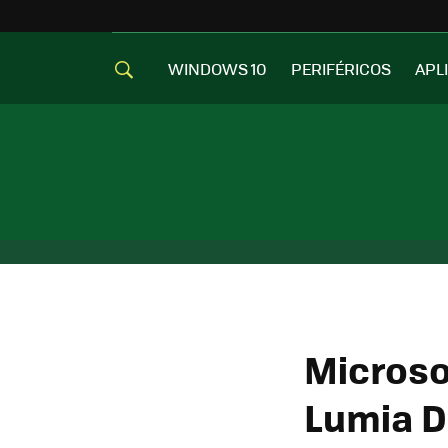
WINDOWS 10
PERIFÉRICOS
APL
Microsof
Lumia D