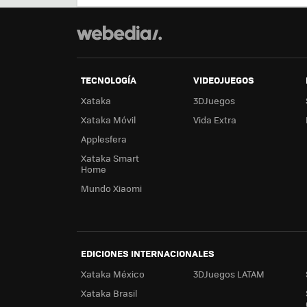
TECNOLOGÍA
VIDEOJUEGOS
Xataka
3DJuegos
Xataka Móvil
Vida Extra
Applesfera
Xataka Smart
Home
Mundo Xiaomi
EDICIONES INTERNACIONALES
Xataka México
3DJuegos LATAM
Xataka Brasil