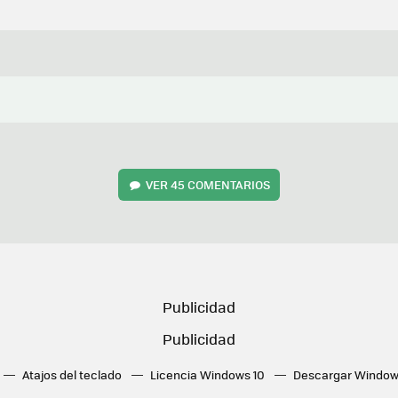
VER
45 COMENTARIOS
Atajos del teclado
Licencia Windows 10
Descargar Window
ué tarjeta gráfica tengo
Fórmulas Excel
DirectX
Fondos W