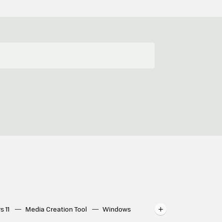
s 11
Media Creation Tool
Windows
indows
WhatsApp para ordenador