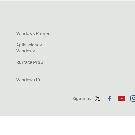
OneDrive
Nuevos Surface
..
Windows Phone
Aplicaciones
Windows
Surface Pro 3
Windows 10
Síguenos
Twit
Fac
You
In
ter
ebo
tub
ag
ok
e
a