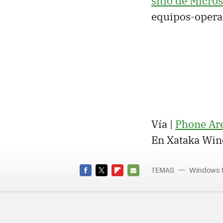
sitio de Micros
equipos-operad
Vía |
Phone Ar
En Xataka Win
TEMAS
Windows 
Actuali
FACEBOOK
TWITTER
FLIPBOARD
E-
MAIL