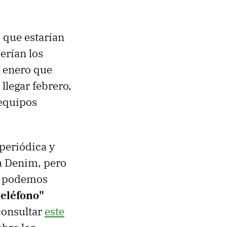
s que estarían
erían los
e enero que
llegar febrero,
 equipos
periódica y
a Denim, pero
a, podemos
teléfono"
consultar
este