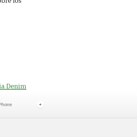
obre los
mia Denim
 Phone