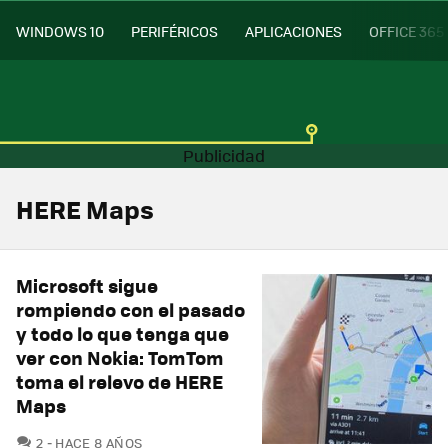
WINDOWS 10
PERIFÉRICOS
APLICACIONES
OFFICE 365
HERE Maps
Microsoft sigue
rompiendo con el pasado
y todo lo que tenga que
ver con Nokia: TomTom
toma el relevo de HERE
Maps
COMENTARIOS
2
HACE 8 AÑOS