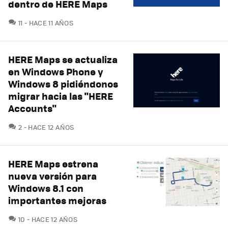
dentro de HERE Maps
COMENTARIOS
11
HACE 11 AÑOS
HERE Maps se actualiza
en Windows Phone y
Windows 8 pidiéndonos
migrar hacia las "HERE
Accounts"
COMENTARIOS
2
HACE 12 AÑOS
HERE Maps estrena
nueva versión para
Windows 8.1 con
importantes mejoras
COMENTARIOS
10
HACE 12 AÑOS