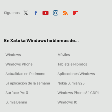
Síguenos
Twit
Fac
You
Inst
RSS
Flip
ter
ebo
tub
agr
boa
ok
e
am
rd
En Xataka Windows hablamos de...
Windows
Móviles
Windows Phone
Tablets e Híbridos
Actualidad en Redmond
Aplicaciones Windows
La aplicación de la semana
Nokia Lumia 925
Surface Pro 3
Windows Phone 8.1 GDR1
Lumia Denim
Windows 10