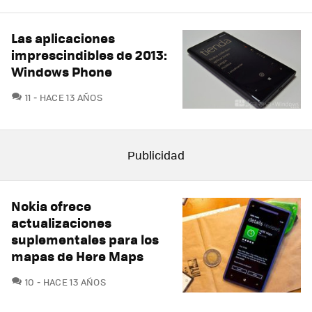
Las aplicaciones
imprescindibles de 2013:
Windows Phone
COMENTARIOS
11
HACE 13 AÑOS
Nokia ofrece
actualizaciones
suplementales para los
mapas de Here Maps
COMENTARIOS
10
HACE 13 AÑOS