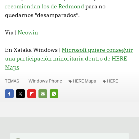
recomiendan los de Redmond
para no
quedarnos “desamparados”.
Vía |
Neowin
En Xataka Windows |
Microsoft quiere conseguir
una participación minoritaria dentro de HERE
Maps
TEMAS
Windows Phone
HERE Maps
HERE
FACEBOOK
TWITTER
FLIPBOARD
E-
WHATSAPP
MAIL