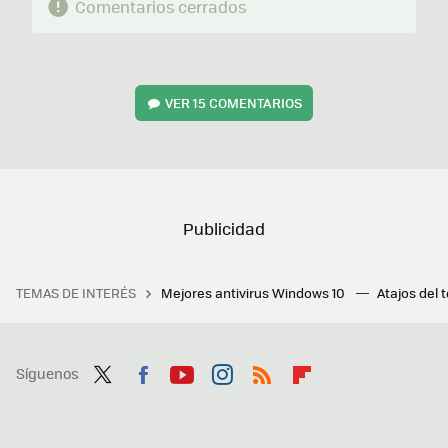
Comentarios cerrados
VER
15 COMENTARIOS
TEMAS DE INTERÉS
Mejores antivirus Windows 10
Atajos del 
Síguenos
Twit
Fac
You
Inst
RSS
Flip
ter
ebo
tub
agr
boa