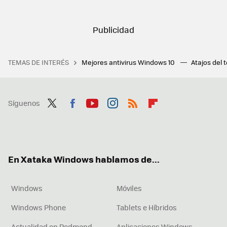
TEMAS DE INTERÉS
Mejores antivirus Windows 10
Atajos del 
Síguenos
Twit
Fac
You
Inst
RSS
Flip
ter
ebo
tub
agr
boa
ok
e
am
rd
En Xataka Windows hablamos de...
Windows
Móviles
Windows Phone
Tablets e Híbridos
Actualidad en Redmond
Aplicaciones Windows