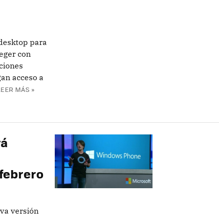
desktop para
eger con
cciones
gan acceso a
LEER MÁS »
rá
febrero
eva versión