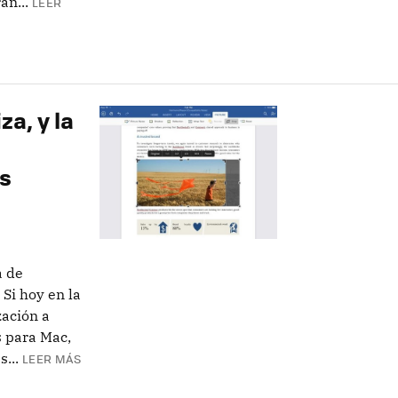
n...
LEER
za, y la
s
a de
 Si hoy en la
ación a
 para Mac,
...
LEER MÁS