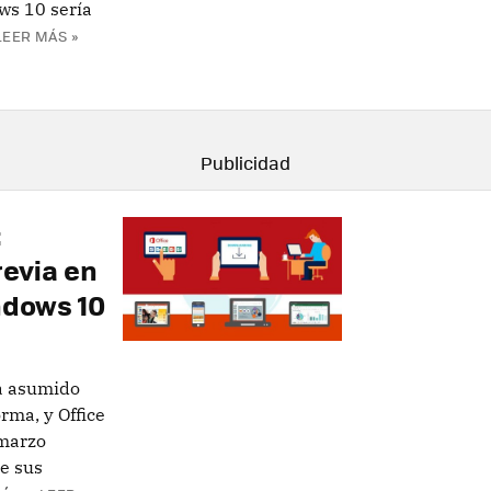
ws 10 sería
LEER MÁS »
:
revia en
ndows 10
ha asumido
rma, y Office
 marzo
de sus