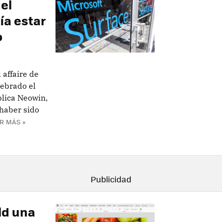
el
ía estar
o
 affaire de
lebrado el
lica Neowin,
haber sido
R MÁS »
ld una