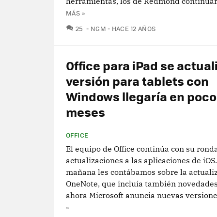
herramientas, los de Redmond continuará
MÁS »
COMENTARIOS
25
NGM
HACE 12 AÑOS
Office para iPad se actuali
versión para tablets con
Windows llegaría en poco
meses
OFFICE
El equipo de Office continúa con su rond
actualizaciones a las aplicaciones de iOS.
mañana les contábamos sobre la actualiz
OneNote, que incluía también novedades
ahora Microsoft anuncia nuevas versiones
»