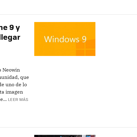
e 9 y
llegar
b Neowin
munidad, que
de uno de lo
sta imagen
...
LEER MÁS