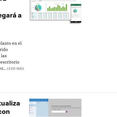
egará a
lanto en el
rido
 las
escritorio
...
LEER MÁS
ualiza
 con