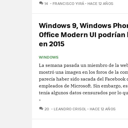
COMENTARIOS
14
FRANCISCO YIRÁ
HACE 12 AÑOS
Windows 9, Windows Phon
Office Modern UI podrían 
en 2015
WINDOWS
La semana pasada un miembro de la we
mostró una imagen en los foros de la co
parecía haber sido sacada del Facebook 
empleados de Microsoft. Sin embargo, e
tenía algunos datos censurados por lo que
»
COMENTARIOS
20
LEANDRO CRISOL
HACE 12 AÑOS