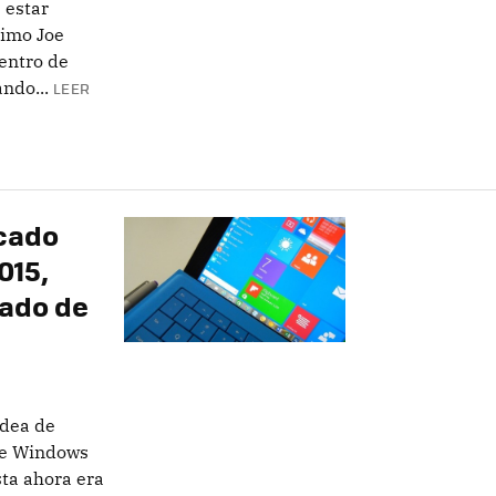
 estar
simo Joe
entro de
ndo...
LEER
rcado
015,
ado de
idea de
 de Windows
ta ahora era