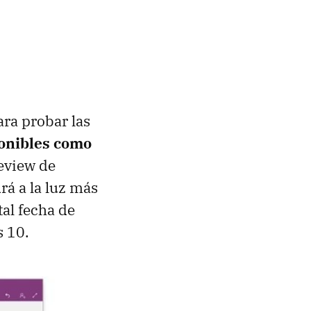
ra probar las
onibles como
review de
rá a la luz más
al fecha de
s 10.