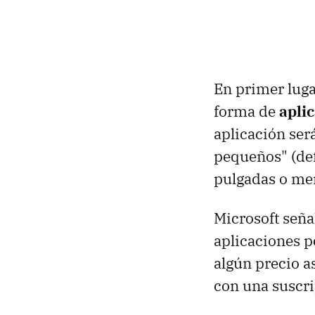
En primer lugar
forma de
apli
aplicación será
pequeños" (def
pulgadas o me
Microsoft seña
aplicaciones p
algún precio a
con una suscri