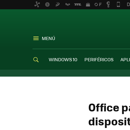
MENÚ
WINDOWS 10
PERIFÉRICOS
APL
Office 
disposi