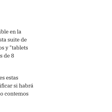
ble en la
sta suite de
s y "tablets
s de 8
es estas
ficar si habrá
 no contemos