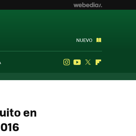
NUEVO
A
Instagram
Youtube
Twitter
Flipboard
uito en
2016