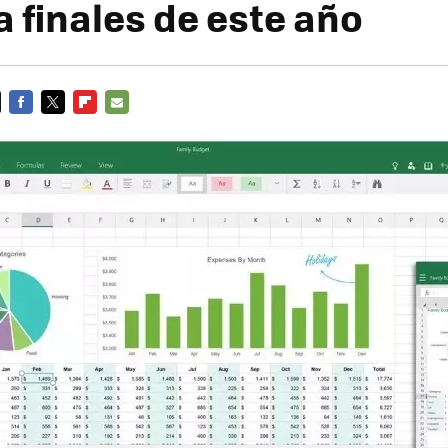
a finales de este año
FACEBOOK
TWITTER
FLIPBOARD
E-
MAIL