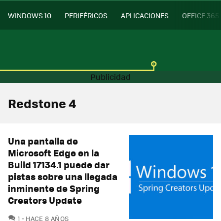
WINDOWS 10
PERIFÉRICOS
APLICACIONES
OFFICE 365
Redstone 4
Una pantalla de
Microsoft Edge en la
Build 17134.1 puede dar
pistas sobre una llegada
inminente de Spring
Creators Update
COMENTARIOS
1
HACE 8 AÑOS