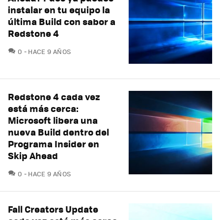
instalar en tu equipo la
última Build con sabor a
Redstone 4
COMENTARIOS
0
HACE 9 AÑOS
Redstone 4 cada vez
está más cerca:
Microsoft libera una
nueva Build dentro del
Programa Insider en
Skip Ahead
COMENTARIOS
0
HACE 9 AÑOS
Fall Creators Update