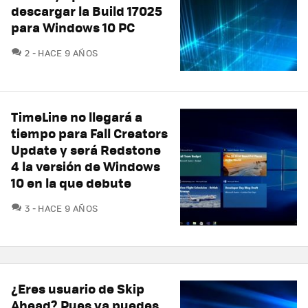
descargar la Build 17025
para Windows 10 PC
COMENTARIOS
2
HACE 9 AÑOS
TimeLine no llegará a
tiempo para Fall Creators
Update y será Redstone
4 la versión de Windows
10 en la que debute
COMENTARIOS
3
HACE 9 AÑOS
¿Eres usuario de Skip
Ahead? Pues ya puedes