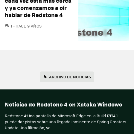
cada vez está más cerca
y ya comenzamos a oír
hablar de Redstone 4
COMENTARIOS
1
HACE 9 AÑOS
ARCHIVO DE NOTICIAS
Noticias de Redstone 4 en Xataka Windows
Redstone 4:Una pantalla de Microsoft Edge en la Build 17134.1
puede dar pistas sobre una llegada inminente de Spring Creators
Update.Una filtración, ya..