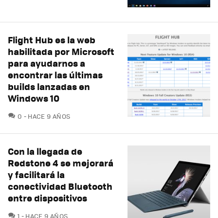
Flight Hub es la web
habilitada por Microsoft
para ayudarnos a
encontrar las últimas
builds lanzadas en
Windows 10
COMENTARIOS
0
HACE 9 AÑOS
Con la llegada de
Redstone 4 se mejorará
y facilitará la
conectividad Bluetooth
entre dispositivos
COMENTARIOS
1
HACE 9 AÑOS