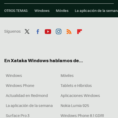
OTROS TEMAS:
Windows
Móviles
La aplicación de la seman
Síguenos
Twit
Fac
You
Inst
RSS
Flip
ter
ebo
tub
agr
boa
ok
e
am
rd
En Xataka Windows hablamos de...
Windows
Móviles
Windows Phone
Tablets e Híbridos
Actualidad en Redmond
Aplicaciones Windows
La aplicación de la semana
Nokia Lumia 925
Surface Pro 3
Windows Phone 8.1 GDR1