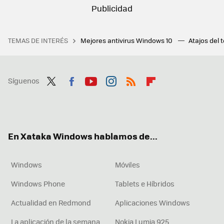
TEMAS DE INTERÉS
Mejores antivirus Windows 10
Atajos del 
Síguenos
Twit
Fac
You
Inst
RSS
Flip
ter
ebo
tub
agr
boa
ok
e
am
rd
En Xataka Windows hablamos de...
Windows
Móviles
Windows Phone
Tablets e Híbridos
Actualidad en Redmond
Aplicaciones Windows
La aplicación de la semana
Nokia Lumia 925