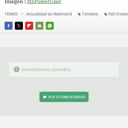
Imagen |
MSPowerUser
TEMAS
Actualidad en Redmond
Timeline
Fall Creat
FACEBOOK
TWITTER
FLIPBOARD
E-
WHATSAPP
MAIL
Comentarios cerrados
VER
3 COMENTARIOS