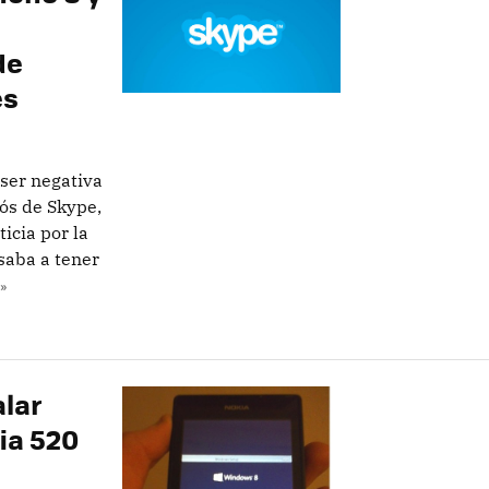
de
es
 ser negativa
ós de Skype,
icia por la
saba a tener
»
alar
ia 520