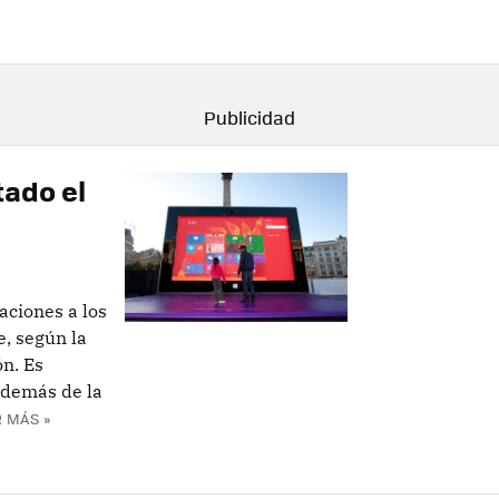
tado el
aciones a los
e, según la
n. Es
además de la
 MÁS »