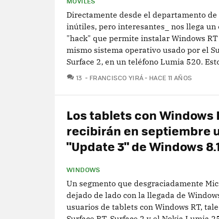
MÓVILES
Directamente desde el departamento de 
inútiles, pero interesantes_ nos llega un
"hack" que permite instalar Windows RT 
mismo sistema operativo usado por el Su
Surface 2, en un teléfono Lumia 520. Esto
COMENTARIOS
13
FRANCISCO YIRÁ
HACE 11 AÑOS
Los tablets con Windows 
recibirán en septiembre 
"Update 3" de Windows 8.
WINDOWS
Un segmento que desgraciadamente Micr
dejado de lado con la llegada de Window
usuarios de tablets con Windows RT, tale
Surface RT, Surface 2 y el Nokia Lumia 