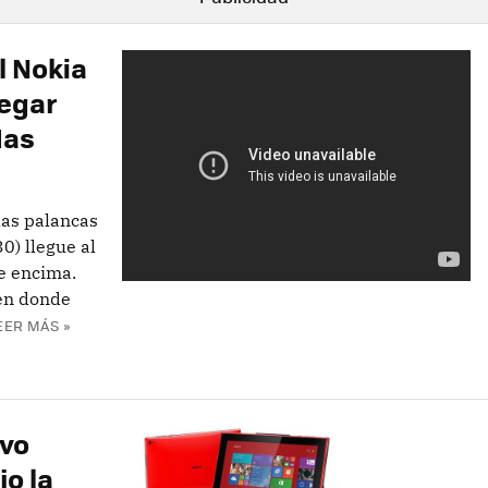
l Nokia
legar
das
las palancas
0) llegue al
e encima.
 en donde
EER MÁS »
evo
o la