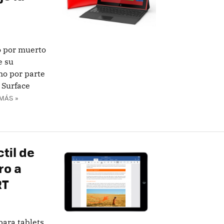
 por muerto
e su
ono por parte
 Surface
MÁS »
til de
ro a
RT
para tablets