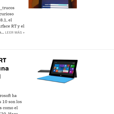
_trucos
 curioso
8.1, el
rface RT y el
...
LEER MÁS »
RT
una
1
osoft ha
s 10 son los
s como el
2520. Hace