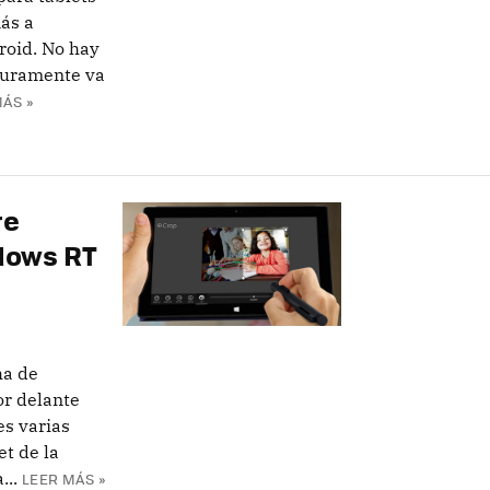
ás a
roid. No hay
eguramente va
ÁS »
re
ndows RT
ha de
or delante
s varias
et de la
...
LEER MÁS »