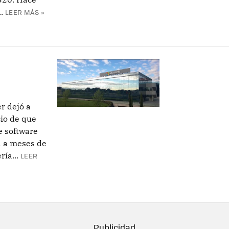
.
LEER MÁS »
r dejó a
io de que
e software
a a meses de
ía...
LEER