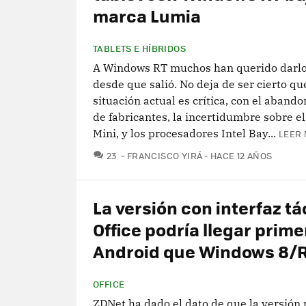
marca Lumia
TABLETS E HÍBRIDOS
A Windows RT muchos han querido darlo
desde que salió. No deja de ser cierto qu
situación actual es crítica, con el aband
de fabricantes, la incertidumbre sobre el
Mini, y los procesadores Intel Bay...
LEER 
COMENTARIOS
23
FRANCISCO YIRÁ
HACE 12 AÑOS
La versión con interfaz tác
Office podría llegar prime
Android que Windows 8/
OFFICE
ZDNet ha dado el dato de que la versión 