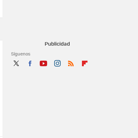
Síguenos
Twit
Fac
You
Inst
RSS
Flip
ter
ebo
tub
agr
boa
ok
e
am
rd