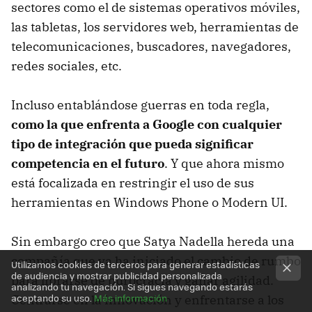
sectores como el de sistemas operativos móviles,
las tabletas, los servidores web, herramientas de
telecomunicaciones, buscadores, navegadores,
redes sociales, etc.
Incluso entablándose guerras en toda regla,
como la que enfrenta a Google con cualquier
tipo de integración que pueda significar
competencia en el futuro
. Y que ahora mismo
está focalizada en restringir el uso de sus
herramientas en Windows Phone o Modern UI.
Sin embargo creo que Satya Nadella hereda una
compañía que ya ha iniciado el cambio de rumbo
Utilizamos cookies de terceros para generar estadísticas
de audiencia y mostrar publicidad personalizada
para librarse de burocracia y ganar agilidad.
analizando tu navegación. Si sigues navegando estarás
aceptando su uso.
Más información
Centrarse en la innovación y enfrentarse a los