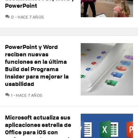
PowerPoint
COMENTARIOS
0
HACE 7 AÑOS
PowerPoint y Word
reciben nuevas
funciones en la última
Build del Programa
Insider para mejorar la
usabilidad
COMENTARIOS
1
HACE 7 AÑOS
Microsoft actualiza sus
aplicaciones estrella de
Office para iOS con