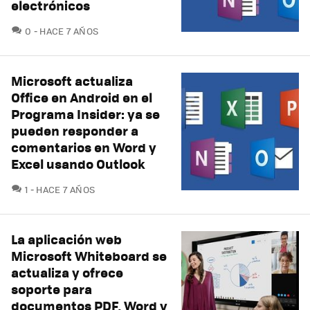
electrónicos
COMENTARIOS
0
HACE 7 AÑOS
Microsoft actualiza
Office en Android en el
Programa Insider: ya se
pueden responder a
comentarios en Word y
Excel usando Outlook
COMENTARIOS
1
HACE 7 AÑOS
La aplicación web
Microsoft Whiteboard se
actualiza y ofrece
soporte para
documentos PDF, Word y