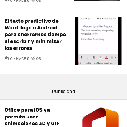
0
HACE 5 AÑOS
El texto predictivo de
Word llega a Android
para ahorrarnos tiempo
al escribir y minimizar
los errores
COMENTARIOS
0
HACE 5 AÑOS
Office para iOS ya
permite usar
animaciones 3D y GIF