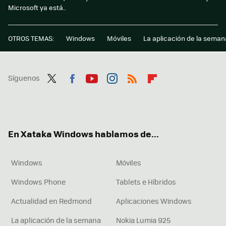
Microsoft ya está..
OTROS TEMAS:
Windows
Móviles
La aplicación de la seman
Síguenos
Twit
Fac
You
Inst
RSS
Flip
ter
ebo
tub
agr
boa
ok
e
am
rd
En Xataka Windows hablamos de...
Windows
Móviles
Windows Phone
Tablets e Híbridos
Actualidad en Redmond
Aplicaciones Windows
La aplicación de la semana
Nokia Lumia 925