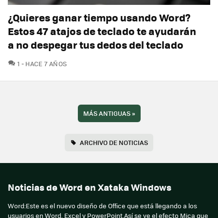
¿Quieres ganar tiempo usando Word?
Estos 47 atajos de teclado te ayudarán
a no despegar tus dedos del teclado
COMENTARIOS
1
HACE 7 AÑOS
MÁS ANTIGUAS
»
ARCHIVO DE NOTICIAS
Noticias de Word en Xataka Windows
Word:Este es el nuevo diseño de Office que está llegando a los
usuarios en Word, Excel y PowerPoint.Así se ve el efecto Mica que