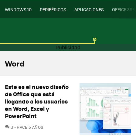
WINDOWS 10
PERIFÉRICOS
APLICACIONES
OFFICE 365
Word
Este es el nuevo diseño
de Office que está
llegando a los usuarios
en Word, Excel y
PowerPoint
COMENTARIOS
3
HACE 5 AÑOS