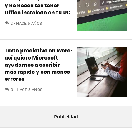
y no necesitas tener
Office instalado en tu PC
COMENTARIOS
2
HACE 5 AÑOS
Texto predictivo en Word:
así quiere Microsoft
ayudarnos a escribir
más rápido y con menos
errores
COMENTARIOS
0
HACE 5 AÑOS