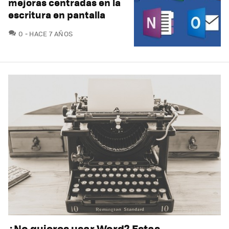
mejoras centradas en la
escritura en pantalla
COMENTARIOS
0
HACE 7 AÑOS
¿No quieres usar Word? Estas