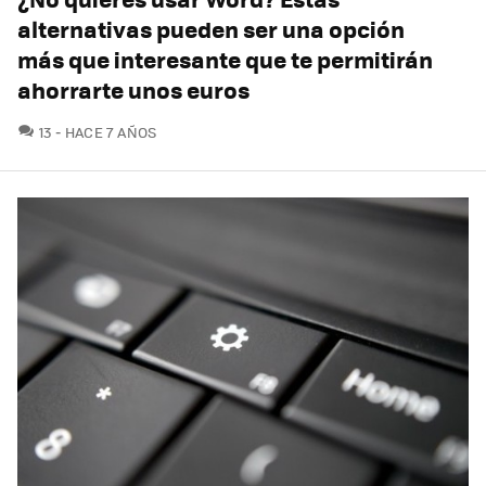
alternativas pueden ser una opción
más que interesante que te permitirán
ahorrarte unos euros
COMENTARIOS
13
HACE 7 AÑOS