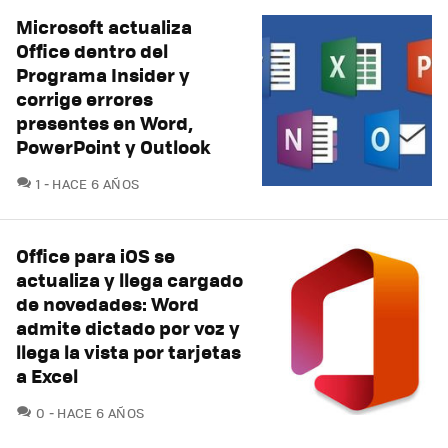
Microsoft actualiza
Office dentro del
Programa Insider y
corrige errores
presentes en Word,
PowerPoint y Outlook
COMENTARIOS
1
HACE 6 AÑOS
Office para iOS se
actualiza y llega cargado
de novedades: Word
admite dictado por voz y
llega la vista por tarjetas
a Excel
COMENTARIOS
0
HACE 6 AÑOS