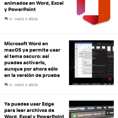
animados en Word, Excel
y PowerPoint
COMENTARIOS
0
HACE 5 AÑOS
Microsoft Word en
macOS ya permite usar
el tema oscuro: así
puedes activarlo,
aunque por ahora sólo
en la versión de prueba
COMENTARIOS
0
HACE 5 AÑOS
Ya puedes usar Edge
para leer archivos de
Word, Excel y PowerPoint