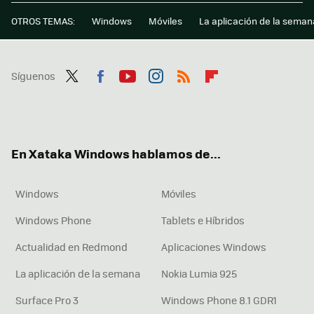
OTROS TEMAS:
Windows
Móviles
La aplicación de la seman
Síguenos
Twit
Fac
You
Inst
RSS
Flip
ter
ebo
tub
agr
boa
ok
e
am
rd
En Xataka Windows hablamos de...
Windows
Móviles
Windows Phone
Tablets e Híbridos
Actualidad en Redmond
Aplicaciones Windows
La aplicación de la semana
Nokia Lumia 925
Surface Pro 3
Windows Phone 8.1 GDR1