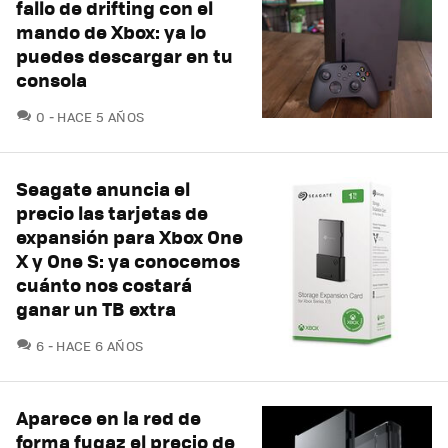
fallo de drifting con el
mando de Xbox: ya lo
puedes descargar en tu
consola
COMENTARIOS
0
HACE 5 AÑOS
Seagate anuncia el
precio las tarjetas de
expansión para Xbox One
X y One S: ya conocemos
cuánto nos costará
ganar un TB extra
COMENTARIOS
6
HACE 6 AÑOS
Aparece en la red de
forma fugaz el precio de