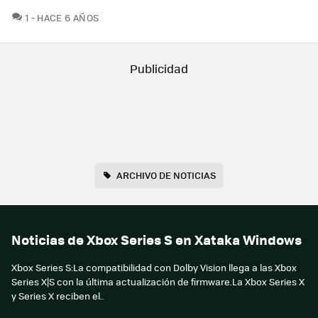
COMENTARIOS
1
HACE 6 AÑOS
ARCHIVO DE NOTICIAS
Noticias de Xbox Series S en Xataka Windows
Xbox Series S:La compatibilidad con Dolby Vision llega a las Xbox
Series X|S con la última actualización de firmware.La Xbox Series X
y Series X reciben el..