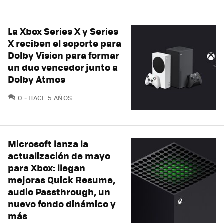
La Xbox Series X y Series
X reciben el soporte para
Dolby Vision para formar
un duo vencedor junto a
Dolby Atmos
COMENTARIOS
0
HACE 5 AÑOS
Microsoft lanza la
actualización de mayo
para Xbox: llegan
mejoras Quick Resume,
audio Passthrough, un
nuevo fondo dinámico y
más