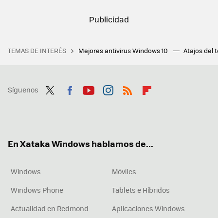
TEMAS DE INTERÉS
Mejores antivirus Windows 10
Atajos del 
Síguenos
Twit
Fac
You
Inst
RSS
Flip
ter
ebo
tub
agr
boa
ok
e
am
rd
En Xataka Windows hablamos de...
Windows
Móviles
Windows Phone
Tablets e Híbridos
Actualidad en Redmond
Aplicaciones Windows