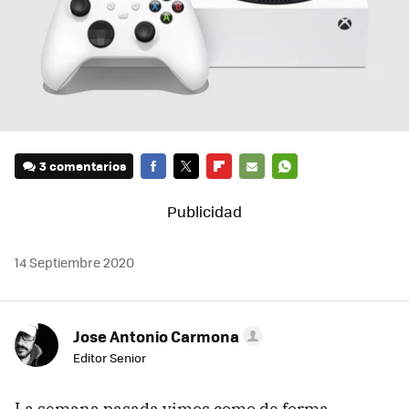
3 comentarios
FACEBOOK
TWITTER
FLIPBOARD
E-
WHATSAPP
MAIL
14 Septiembre 2020
Jose Antonio Carmona
Editor Senior
La semana pasada vimos como de forma