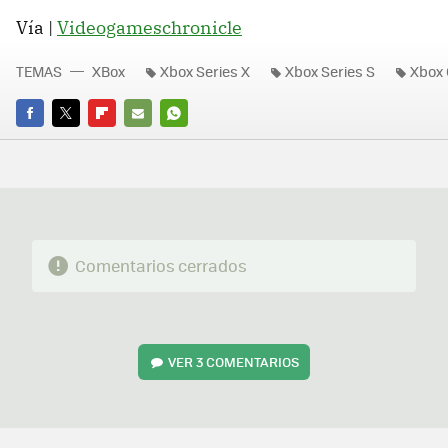
Vía |
Videogameschronicle
TEMAS
XBox
Xbox Series X
Xbox Series S
Xbox 
FACEBOOK
TWITTER
FLIPBOARD
E-
WHATSAPP
MAIL
Comentarios cerrados
VER
3 COMENTARIOS