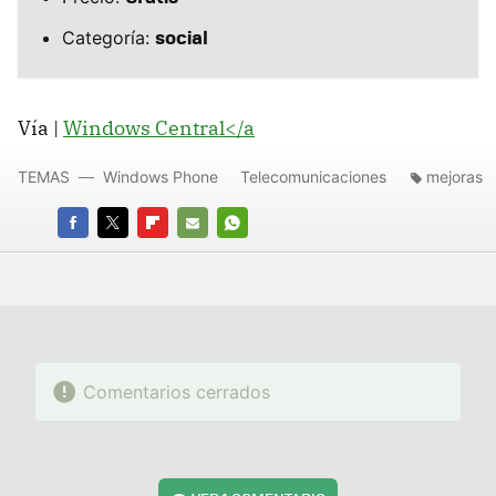
social
Categoría:
Vía |
Windows Central</a
TEMAS
Windows Phone
Telecomunicaciones
mejoras
FACEBOOK
TWITTER
FLIPBOARD
E-
WHATSAPP
MAIL
Comentarios cerrados