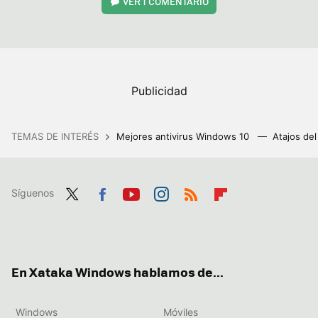
VER
1 COMENTARIO
TEMAS DE INTERÉS
Mejores antivirus Windows 10
Atajos de
Síguenos
Twit
Fac
You
Inst
RSS
Flip
ter
ebo
tub
agr
boa
ok
e
am
rd
En Xataka Windows hablamos de...
Windows
Móviles