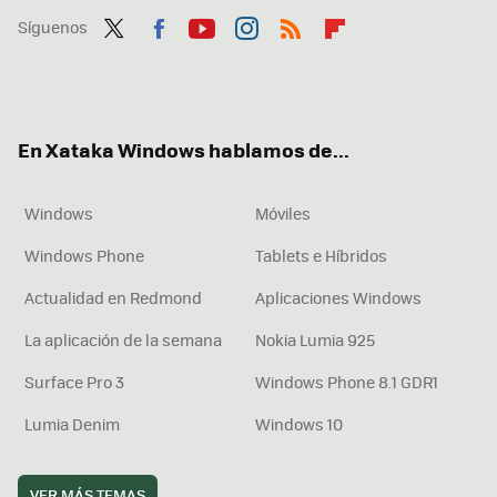
Síguenos
Twit
Fac
You
Inst
RSS
Flip
ter
ebo
tub
agr
boa
ok
e
am
rd
En Xataka Windows hablamos de...
Windows
Móviles
Windows Phone
Tablets e Híbridos
Actualidad en Redmond
Aplicaciones Windows
La aplicación de la semana
Nokia Lumia 925
Surface Pro 3
Windows Phone 8.1 GDR1
Lumia Denim
Windows 10
VER MÁS TEMAS