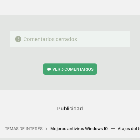
MAIL
Comentarios cerrados
VER
3 COMENTARIOS
TEMAS DE INTERÉS
Mejores antivirus Windows 10
Atajos del 