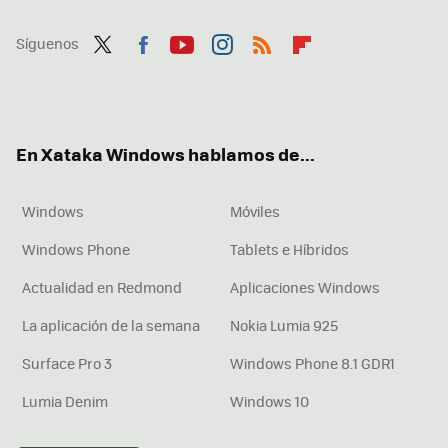
Síguenos
Twit
Fac
You
Inst
RSS
Flip
ter
ebo
tub
agr
boa
ok
e
am
rd
En Xataka Windows hablamos de...
Windows
Móviles
Windows Phone
Tablets e Híbridos
Actualidad en Redmond
Aplicaciones Windows
La aplicación de la semana
Nokia Lumia 925
Surface Pro 3
Windows Phone 8.1 GDR1
Lumia Denim
Windows 10