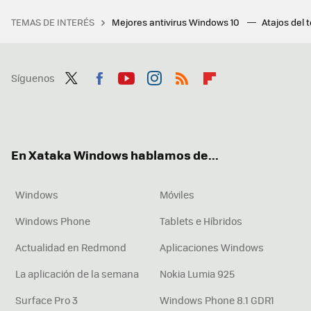
TEMAS DE INTERÉS
Mejores antivirus Windows 10
Atajos del 
Síguenos
Twit
Fac
You
Inst
RSS
Flip
ter
ebo
tub
agr
boa
ok
e
am
rd
En Xataka Windows hablamos de...
Windows
Móviles
Windows Phone
Tablets e Híbridos
Actualidad en Redmond
Aplicaciones Windows
La aplicación de la semana
Nokia Lumia 925
Surface Pro 3
Windows Phone 8.1 GDR1