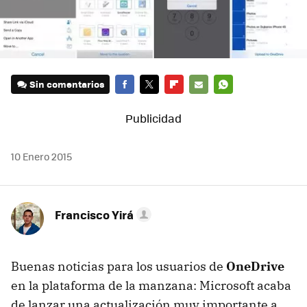
Sin comentarios
FACEBOOK
TWITTER
FLIPBOARD
E-
WHATSAPP
MAIL
10 Enero 2015
Francisco Yirá
Buenas noticias para los usuarios de
OneDrive
en la plataforma de la manzana: Microsoft acaba
de lanzar una actualización muy importante a