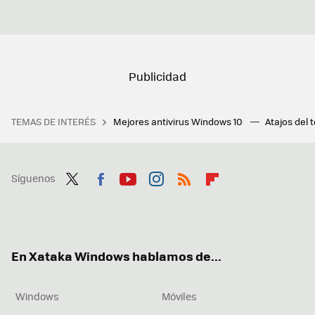
TEMAS DE INTERÉS
Mejores antivirus Windows 10
Atajos del 
Síguenos
Twit
Fac
You
Inst
RSS
Flip
ter
ebo
tub
agr
boa
ok
e
am
rd
En Xataka Windows hablamos de...
Windows
Móviles