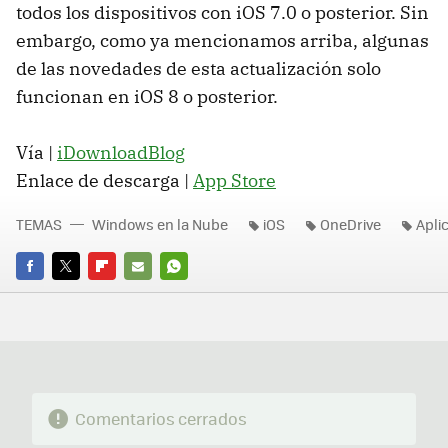
todos los dispositivos con iOS 7.0 o posterior. Sin
embargo, como ya mencionamos arriba, algunas
de las novedades de esta actualización solo
funcionan en iOS 8 o posterior.
Vía |
iDownloadBlog
Enlace de descarga |
App Store
TEMAS
Windows en la Nube
iOS
OneDrive
Apli
FACEBOOK
TWITTER
FLIPBOARD
E-
WHATSAPP
MAIL
Comentarios cerrados