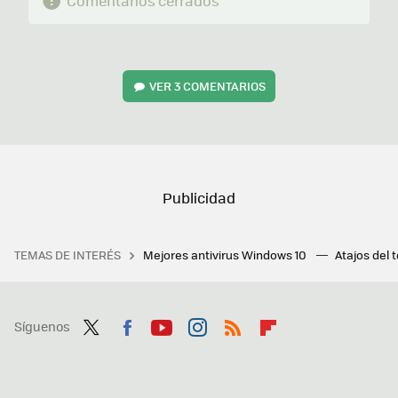
Comentarios cerrados
VER
3 COMENTARIOS
TEMAS DE INTERÉS
Mejores antivirus Windows 10
Atajos del 
Síguenos
Twit
Fac
You
Inst
RSS
Flip
ter
ebo
tub
agr
boa