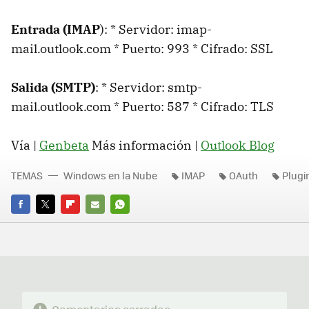
Entrada (IMAP
): * Servidor: imap-
mail.outlook.com * Puerto: 993 * Cifrado: SSL
Salida (SMTP)
: * Servidor: smtp-
mail.outlook.com * Puerto: 587 * Cifrado: TLS
Vía |
Genbeta
Más información |
Outlook Blog
TEMAS
Windows en la Nube
IMAP
OAuth
Plugi
FACEBOOK
TWITTER
FLIPBOARD
E-
WHATSAPP
MAIL