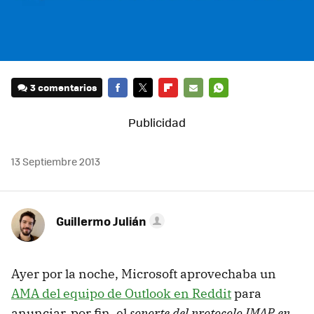
3 comentarios
FACEBOOK
TWITTER
FLIPBOARD
E-
WHATSAPP
MAIL
13 Septiembre 2013
Guillermo Julián
Ayer por la noche, Microsoft aprovechaba un
AMA del equipo de Outlook en Reddit
para
anunciar, por fin, el
soporte del protocolo IMAP en