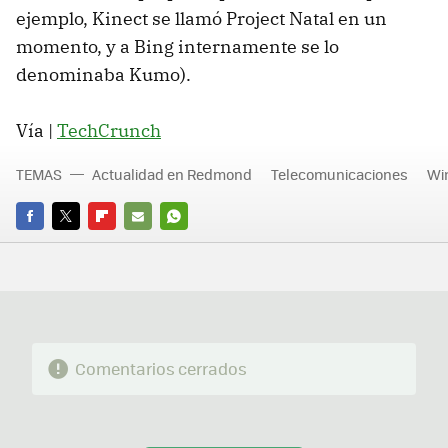
ejemplo, Kinect se llamó Project Natal en un
momento, y a Bing internamente se lo
denominaba Kumo).
Vía |
TechCrunch
TEMAS
Actualidad en Redmond
Telecomunicaciones
Wi
FACEBOOK
TWITTER
FLIPBOARD
E-
WHATSAPP
MAIL
Comentarios cerrados