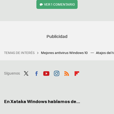
VER
1 COMENTARIO
TEMAS DE INTERÉS
Mejores antivirus Windows 10
Atajos del 
Síguenos
Twit
Fac
You
Inst
RSS
Flip
ter
ebo
tub
agr
boa
ok
e
am
rd
En Xataka Windows hablamos de...