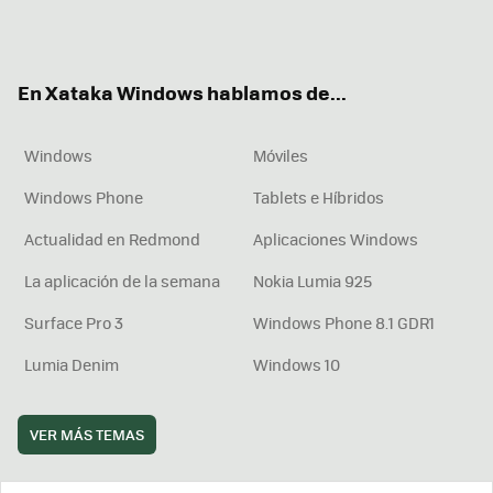
Twit
Fac
You
Inst
RSS
Flip
ter
ebo
tub
agr
boa
ok
e
am
rd
En Xataka Windows hablamos de...
Windows
Móviles
Windows Phone
Tablets e Híbridos
Actualidad en Redmond
Aplicaciones Windows
La aplicación de la semana
Nokia Lumia 925
Surface Pro 3
Windows Phone 8.1 GDR1
Lumia Denim
Windows 10
VER MÁS TEMAS