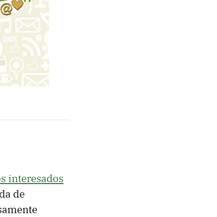
os interesados
nda de
isamente