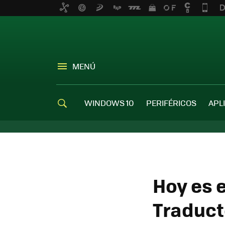
MENÚ
WINDOWS 10
PERIFÉRICOS
APL
Hoy es e
Traduct