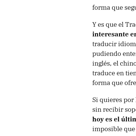
forma que segu
Y es que el Tr
interesante e
traducir idiom
pudiendo enten
inglés, el chin
traduce en tie
forma que ofre
Si quieres por
sin recibir so
hoy es el últi
imposible que 