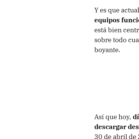
Y es que actua
equipos func
está bien cent
sobre todo cua
boyante.
Así que hoy,
d
descargar des
30 de abril de