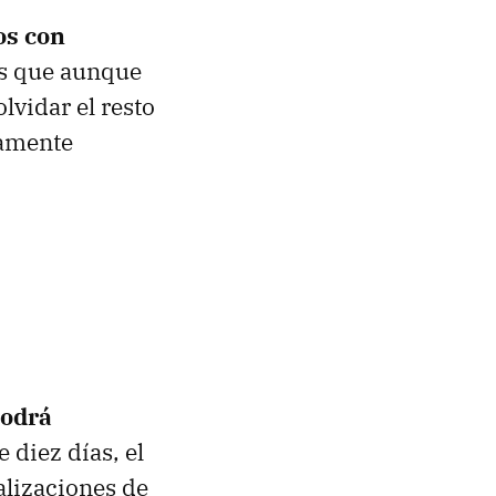
os con
s que aunque
lvidar el resto
samente
podrá
 diez días, el
alizaciones de