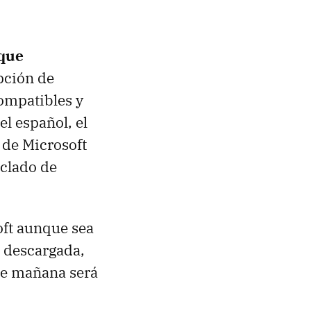
 que
opción de
compatibles y
l español, el
r de Microsoft
eclado de
oft aunque sea
s descargada,
de mañana será