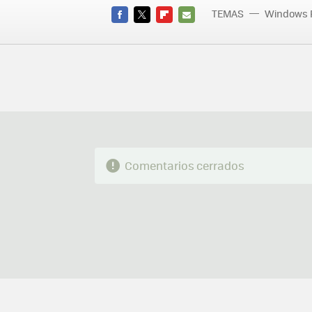
TEMAS
Windows 
FACEBOOK
TWITTER
FLIPBOARD
E-
MAIL
Comentarios cerrados