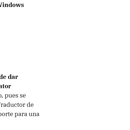
indows
de dar
ator
o, pues se
Traductor de
oporte para una