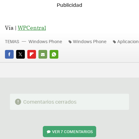
Vía |
WPCentral
TEMAS
Windows Phone
Windows Phone
Aplicacio
FACEBOOK
TWITTER
FLIPBOARD
E-
WHATSAPP
MAIL
Comentarios cerrados
VER
7 COMENTARIOS