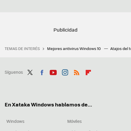
TEMAS DE INTERÉS
Mejores antivirus Windows 10
Atajos del 
Síguenos
Twit
Fac
You
Inst
RSS
Flip
ter
ebo
tub
agr
boa
ok
e
am
rd
En Xataka Windows hablamos de...
Windows
Móviles